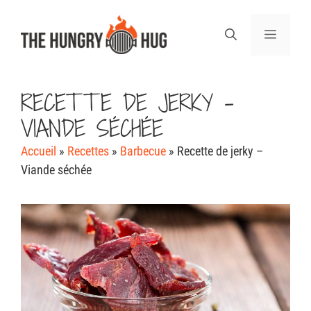
Aller
au
Menu
contenu
RECETTE DE JERKY –
VIANDE SÉCHÉE
Accueil
»
Recettes
»
Barbecue
»
Recette de jerky –
Viande séchée