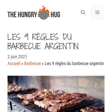
Aller
au
Menu
contenu
LES 9 RÈGLES DU
BARBECUE ARGENTIN
2 juin 2021
Accueil
»
Barbecue
»
Les 9 règles du barbecue argentin